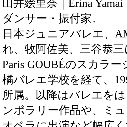
山井絵里奈｜Erina Yamai
ダンサー・振付家。
日本ジュニアバレエ、A
れ、牧阿佐美、三谷恭三に師事。C
Paris GOUBÉのス
橘バレエ学校を経て、19
所属。以降はバレエをは
ンポラリー作品や、ミュ
オペラに出演など幅広く