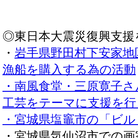
◎東日本大震災復興支援
・
岩手県野田村下安家地
漁船を購入する為の活動
・南風食堂・三原寛子さ
工芸をテーマに支援を行
・宮城県塩竈市の「ビル
・宮城県気仙沼市での画