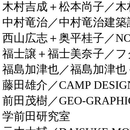
木村吉成＋松本尚子／木
中村竜治／中村竜治建築
西山広志＋奥平桂子／NO A
福士譲＋福士美奈子／フ
福島加津也／福島加津也
藤田雄介／CAMP DESIGN
前田茂樹／GEO-GRAPHIC
学前田研究室