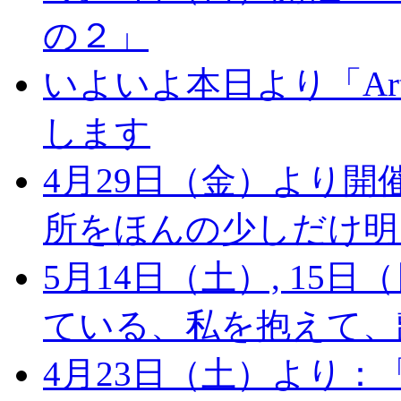
の２」
いよいよ本日より「Arts 
します
4月29日（金）より
所をほんの少しだけ明
5月14日（土）, 1
ている、私を抱えて、
4月23日（土）より：