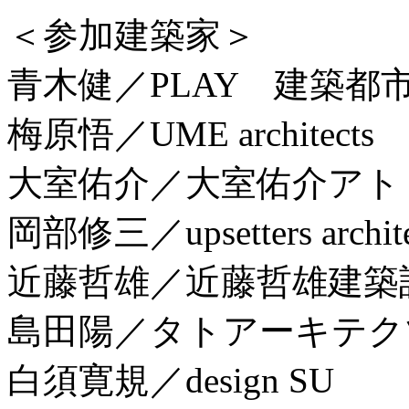
＜参加建築家＞
青木健／PLAY 建築都
梅原悟／UME architects
大室佑介／大室佑介アト
岡部修三／upsetters archite
近藤哲雄／近藤哲雄建築
島田陽／タトアーキテク
白須寛規／design SU